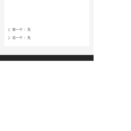
特色异型复杂项目
ꄷ
其他
ꄷ
前一个：
无
ꄴ
合作客户
ꄷ
后一个：
无
ꄲ
联系我们
咨询中心
020-31952154
spes@spes-facade.com
招聘中心
广东省广州市海珠区江南大道中180号1511室
版权所有©史倍思建筑科技（广州）有限公司
粤ICP备2021026322号-1
粤公网安备44139902100042号
（扫一扫关注我们）