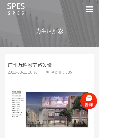
首页
끀
关于我们
为生活添彩
公司简介
ꄷ
服务价值
ꄷ
建筑外立面物理分析
广州万科恩宁路改造
2021-03-11
16:36
넶
浏览量：
185
顾问服务方案
项目案例
大型商业综合体
ꄷ
超高层写楼
ꄷ
高端公寓住宅
ꄷ